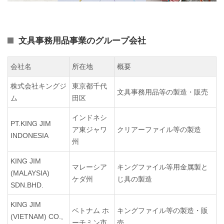
文具事務用品事業のグループ会社
会社名
所在地
概要
株式会社キングジ
東京都千代
文具事務用品等の製造・販売
ム
田区
インドネシ
PT.KING JIM
ア東ジャワ
クリアーファイル等の製造
INDONESIA
州
KING JIM
マレーシア
キングファイル等用金属製と
(MALAYSIA)
ケダ州
じ具の製造
SDN.BHD.
KING JIM
ベトナム ホ
キングファイル等の製造・販
(VIETNAM) CO.,
ーチミン市
売