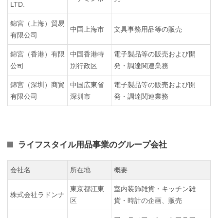
LTD.
錦宮（上海）貿易
中国上海市
文具事務用品等の販売
有限公司
錦宮（香港）有限
中国香港特
電子製品等の販売および開
公司
別行政区
発・調達関連業務
錦宮（深圳）商貿
中国広東省
電子製品等の販売および開
有限公司
深圳市
発・調達関連業務
ライフスタイル用品事業のグループ会社
会社名
所在地
概要
東京都江東
室内装飾雑貨・キッチン雑
株式会社ラドンナ
区
貨・時計の企画、販売