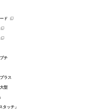
ボード
 プチ
 プラス
 大型
」
スタッチ」