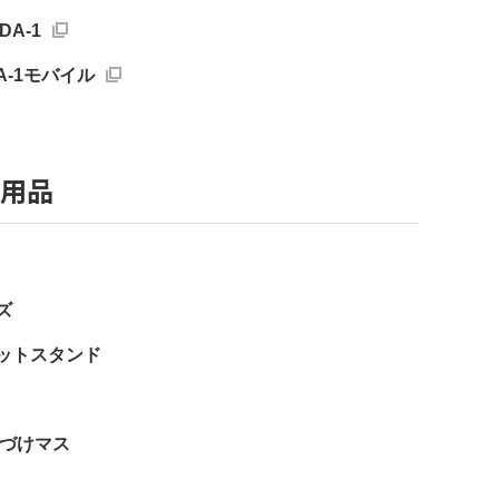
A-1
A-1モバイル
辺用品
ズ
ットスタンド
たづけマス