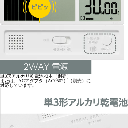
単3形アルカリ乾電池×3本（別売）、
または、ACアダプタ（AC0502）（別売）に
対応しています。