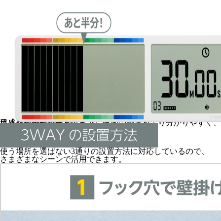
目盛り色分けシール付き！
目盛りを色分けすることで、時間の経過をより分かりやすく、
遠くからの視認性もアップします。
使う場所を選ばない3通りの設置方法に対応しているので、
さまざまなシーンで活用できます。