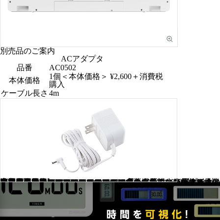
別売品のご案内
ACアダプタ
品番
AC0502
1個＜本体価格＞ ¥2,600＋消費税
本体価格
購入
ケーブル長さ
4m
精密機器ですので、取り扱いにご注意ください。
本製品は屋内専用です。屋外で使用しないでください。
本製品は防水・防塵仕様ではありません。
改良のため、仕様などを予告なしに変更することがありますので、ご了承ください。
直接日光の当たる場所や、高温・多湿の場所での使用または保管はしないでください。
商品の液晶部分はハメコミ合成です。
液晶画面は見る角度によって、表示が薄くなることがあります。
冒頭のアニメーションはイメージです。
表示されている＜本体価格＞は、メーカー希望小売価格です。消費税の金額は含んでおりません。
商品の見直しなどのため、仕様・価格・デザインその他は予告なく変更する場合があります。
商品の色は撮影などの関係で実際の色とは異なって見えることがあります。
キングジム、KING JIM、ビジュアルバータイマーは株式会社キングジムの商標または登録商標です。
その他記載の会社名、商品名、サービス名およびロゴマークは各社の商標または登録商標です。