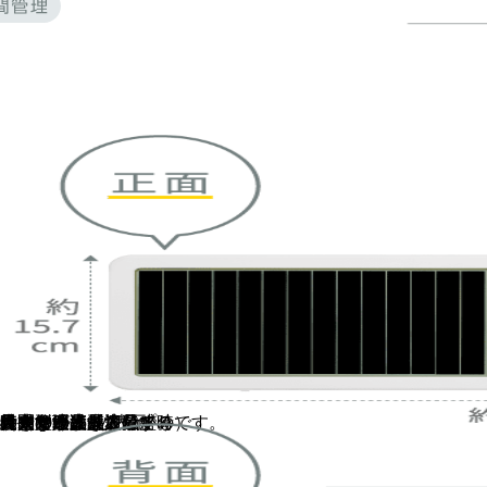
大きな目盛り表示
時間の始まり、
終わりが直感で分かる
横方向の大きな目盛りです。
見やすい大型液晶
最大199分59秒表示
（※カウントアップ時）
の大型液晶。
見やすく、大人数での
時間管理に最適です。
目盛り液晶
タイマー液晶