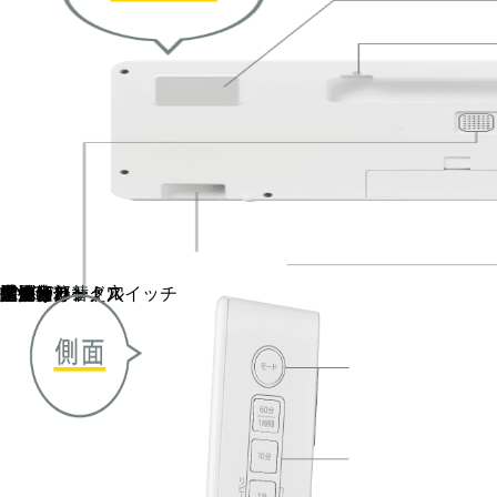
マグネット
壁掛けフック穴
手持ちハンドル
スピーカー
音量切り替えスイッチ
計測半分
通知音
ON/OFF
ボタン
指かけ部
電池蓋