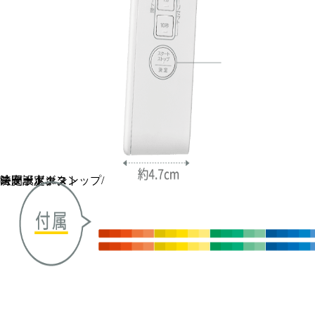
モードボタン
時間設定ボタン
スタート・ストップ/
決定ボタン