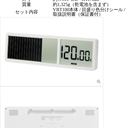
質量
約1,325g（乾電池を含まず）
VBT100本体 / 目盛り色分けシール /
セット内容
取扱説明書（保証書付）