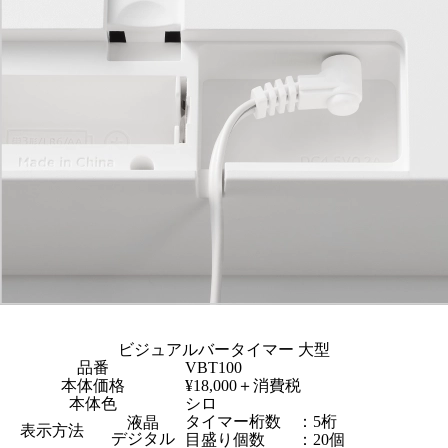
ビジュアルバータイマー 大型
品番
VBT100
本体価格
¥18,000＋消費税
本体色
シロ
タイマー桁数 ：5桁
液晶
表示方法
デジタル
目盛り個数 ：20個