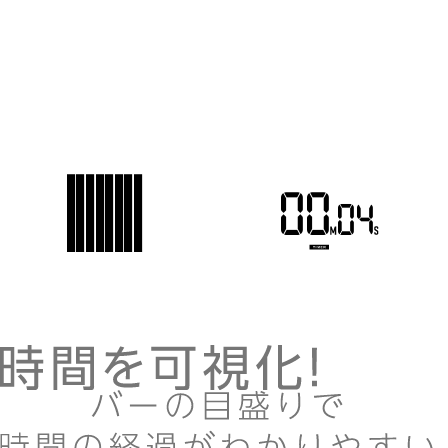
■
■
■
■
00
02