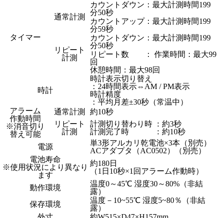
カウントダウン：最大計測時間199
分50秒
通常計測
カウントアップ：最大計測時間199
分59秒
タイマー
カウントダウン：最大計測時間199
分50秒
リピート
リピート数 ：
作業時間：最大99
計測
回
休憩時間：最大98回
時計表示切り替え
：24時間表示⇔AM / PM表示
時計
時計精度
：平均月差±30秒（常温中）
アラーム
通常計測
約10秒
作動時間
リピート
計測切り替わり時 ：約3秒
※消音切り
計測
計測完了時 ：約10秒
替え可能
単3形アルカリ乾電池×3本（別売）
電源
ACアダプタ（AC0502）（別売）
電池寿命
約180日
※使用状況により異なり
（1日10秒×1回アラーム作動時）
ます
温度0～45℃ 湿度30～80%（非結
動作環境
露）
温度－10~55℃ 湿度5~80％（非結
保存環境
露）
外寸
約W515×D47×H157mm