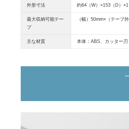
外形寸法
約64（W）×153（D）×
最大収納可能テー
（幅）50mm×（テープ外
プ
主な材質
本体：ABS、カッター