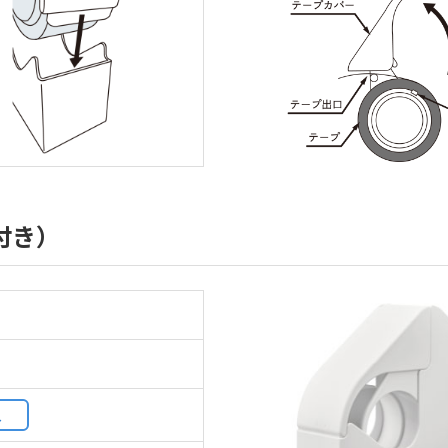
付き）
入