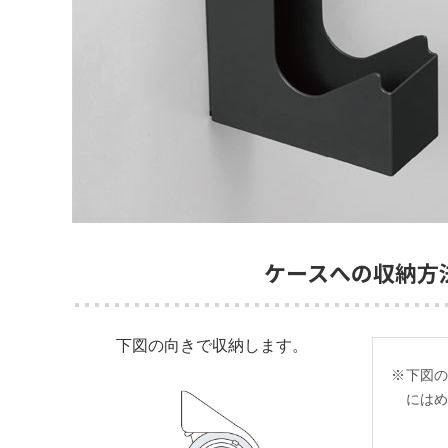
ケースへの収納方
下図の向きで
収納します。
※
下図
には