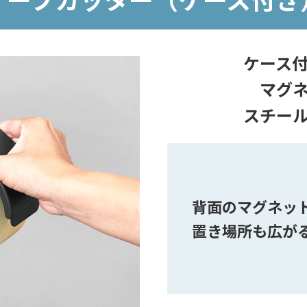
ケース
マグ
スチー
背面のマグネッ
置き場所も広が