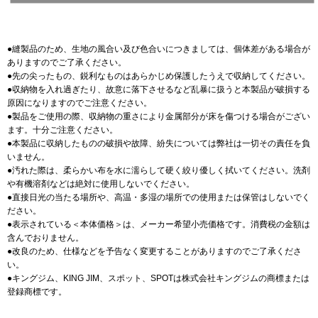
●縫製品のため、生地の風合い及び色合いにつきましては、個体差がある場合が
ありますのでご了承ください。
●先の尖ったもの、鋭利なものはあらかじめ保護したうえで収納してください。
●収納物を入れ過ぎたり、故意に落下させるなど乱暴に扱うと本製品が破損する
原因になりますのでご注意ください。
●製品をご使用の際、収納物の重さにより金属部分が床を傷つける場合がござい
ます。十分ご注意ください。
●本製品に収納したものの破損や故障、紛失については弊社は一切その責任を負
いません。
●汚れた際は、柔らかい布を水に濡らして硬く絞り優しく拭いてください。洗剤
や有機溶剤などは絶対に使用しないでください。
●直接日光の当たる場所や、高温・多湿の場所での使用または保管はしないでく
ださい。
●表示されている＜本体価格＞は、メーカー希望小売価格です。消費税の金額は
含んでおりません。
●改良のため、仕様などを予告なく変更することがありますのでご了承くださ
い。
●キングジム、KING JIM、スポット、SPOTは株式会社キングジムの商標または
登録商標です。