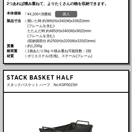
2つあれば積み重ねて、よりたくさんの物を収納できます。
本体価格
¥4,200+消費税
購入
製品寸法
開いた時 約366(H)x340(W)x336(D)mm
(フレームを含む)
たたんだ時 約485(H)x340(W)x36(D)mm
(フレームを含む)
(収納袋部分 約250(H)x320(W)x320(D)mm)
質量
約1,200g
耐荷重
1個あたり3kg ※積み重ね可能段数：2段
材質
ポリエステル(生地)、スチール(フレーム)
スタックバスケット ハーフ No.KSP002SH