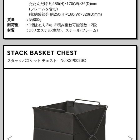
たたんだ時 約485(H)×170(W)×36(D)mm
(フレームを含む)
(収納袋部分 約250(H)×160(W)×320(D)mm)
質量
約800g
耐荷重
1個あたり3kg ※積み重ね可能段数：2段
材質
ポリエステル(生地)、スチール(フレーム)
スタックバスケット チェスト No.KSP002SC