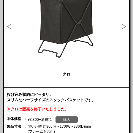
投げ込み収納にピッタリ。
スリムなハーフサイズのスタックバスケットです。
※クロは販売を終了いたしました。
本体価格
¥3,800+消費税
購入
製品寸法
開いた時 約366(H)×170(W)×336(D)mm
(フレームを含む)