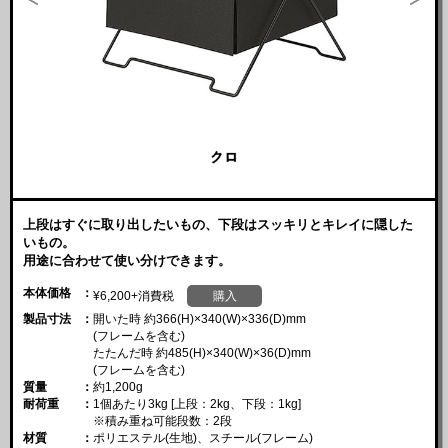
上段はすぐに取り出したいもの、下段はスッキリとキレイに隠した
いもの。
用途に合わせて使い分けできます。
本体価格
¥6,200+消費税
購入
製品寸法
開いた時 約366(H)×340(W)×336(D)mm
(フレームを含む)
たたんだ時 約485(H)×340(W)×36(D)mm
(フレームを含む)
質量
約1,200g
耐荷重
1個あたり3kg [上段：2kg、下段：1kg]
※積み重ね可能段数：2段
材質
ポリエステル(生地)、スチール(フレーム)