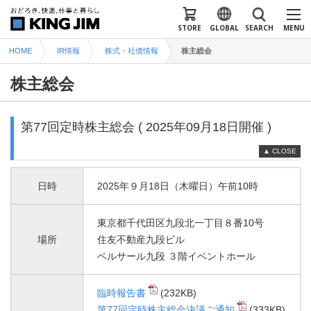
STORE
GLOBAL
SEARCH
MENU
HOME
IR情報
株式・社債情報
株主総会
株主総会
第77回定時株主総会 ( 2025年09月18日開催 )
▲ CLOSE
日時
2025年９月18日（木曜日）午前10時
東京都千代田区九段北一丁目８番10号
場所
住友不動産九段ビル
ベルサール九段 ３階イベントホール
臨時報告書
(232KB)
第77回定時株主総会決議ご通知
(333KB)