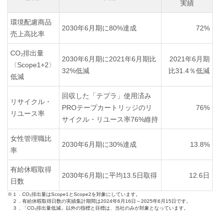
実績
環境配慮商品
2030年6月期に80%達成
72%
売上高比率
CO₂排出量
2030年6月期に2021年6月期比
2021年6月期
〈Scope1+2〉
32%低減
比31.4％低減
低減
回収した「テプラ」使用済み
リサイクル・
PROテープカートリッジのリ
76%
リユース率
サイクル・リユース率76%維持
女性管理職比
2030年6月期に30%達成
13.8%
率
有給休暇取得
2030年6月期に平均13.5日取得
12.6日
日数
※１．CO₂排出量はScope1とScope2を対象にしています。
２．有給休暇取得日数の実績集計期間は2024年6月16日～2025年6月15日です。
３．「CO₂排出量低減」以外の指標と目標は、当社のみが対象となっています。