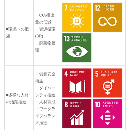
・CO
排出
2
量の低減
■環境への配
・資源循環
慮
(3R)
・廃棄物管
理
・労働安全
衛生
・ダイバー
■多様な人材
シティ推進
の活躍推進
・人材育成
・ワークラ
イフバラン
ス推進