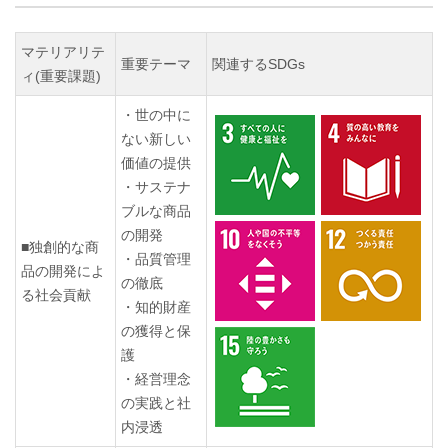
マテリアリテ
重要テーマ
関連するSDGs
ィ(重要課題)
・世の中に
ない新しい
価値の提供
・サステナ
ブルな商品
の開発
■独創的な商
・品質管理
品の開発によ
の徹底
る社会貢献
・知的財産
の獲得と保
護
・経営理念
の実践と社
内浸透