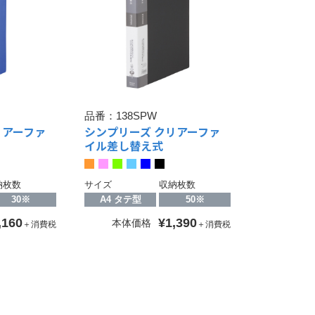
品番：
138SPW
リアーファ
シンプリーズ クリアーファ
イル差し替え式
納枚数
サイズ
収納枚数
30※
A4 タテ型
50※
,160
¥1,390
本体価格
＋消費税
＋消費税