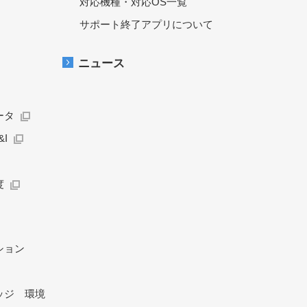
対応機種・対応OS一覧
サポート終了アプリについて
ニュース
ータ
I
度
ション
ッジ 環境