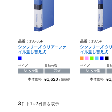
品番：
138-3SP
品番：
138SP
シンプリーズ クリアーファ
シンプリーズ ク
イル差し替え式
イル差し替え式
サイズ
収納枚数
サイズ
収
A4 タテ型
70※
A4 タテ型
¥1,620
¥1
本体価格
本体価格
＋消費税
3
件中
1～3
件目を表示