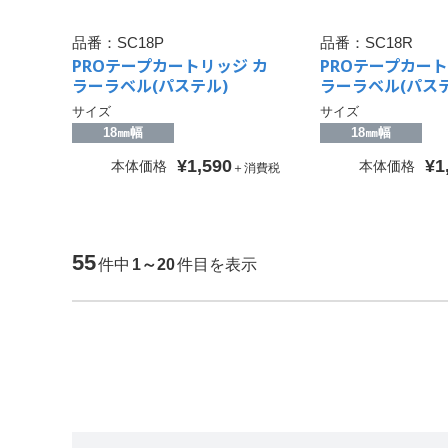
品番：
SC18P
品番：
SC18R
PROテープカートリッジ カ
PROテープカート
ラーラベル(パステル)
ラーラベル(パステ
サイズ
サイズ
18㎜幅
18㎜幅
¥1,590
¥1
本体価格
本体価格
＋消費税
55
件中
1～20
件目を表示