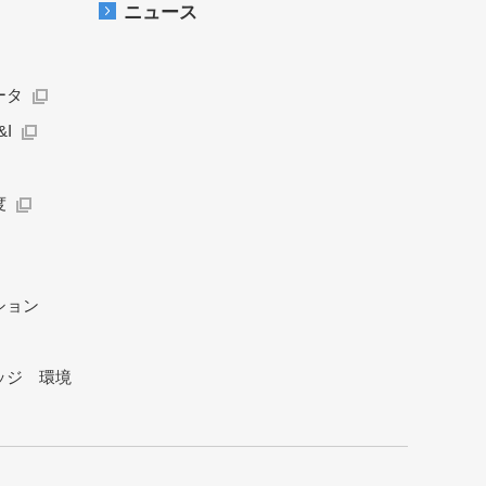
ニュース
ータ
I
度
ション
ッジ 環境