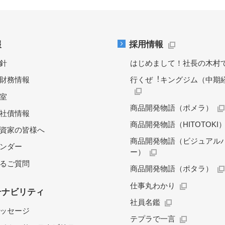
報
採用情報
針
はじめまして！社長の木村
財務情報
行くぜ︕キングジム（中期
料室
商品開発物語（ポメラ）
社債情報
商品開発物語（HITOTOKI
資家の皆様へ
商品開発物語（ビジュアル
レンダー
ー）
るご質問
商品開発物語（ポタラ）
仕事丸わかり
テナビリティ
社員名鑑
ッセージ
テプラで一言