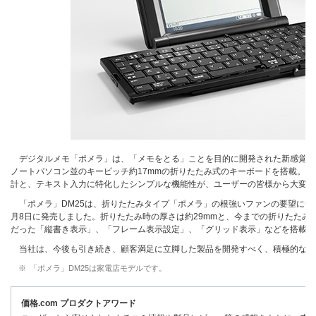
デジタルメモ「ポメラ」は、「メモをとる」ことを目的に開発された新感覚の
ノートパソコン並のキーピッチ約17mmの折りたたみ式のキーボードを搭載。電
計と、テキスト入力に特化したシンプルな機能性が、ユーザーの皆様から大変ご
「ポメラ」DM25は、折りたたみタイプ「ポメラ」の根強いファンの要望に答え
月8日に発売しました。折りたたみ時の厚さは約29mmと、今までの折りたたみタ
だった「縦書き表示」、「フレーム表示設定」、「グリッド表示」などを搭載し、
当社は、今後も引き続き、顧客満足に立脚した製品を開発すべく、積極的な活
※
「ポメラ」DM25は家電店モデルです。
価格.com プロダクトアワード