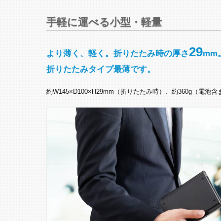
手軽に運べる小型・軽量
29
より薄く、軽く。折りたたみ時の厚さ
mm
折りたたみタイプ最薄です。
約W145×D100×H29mm（折りたたみ時）、約360g（電池