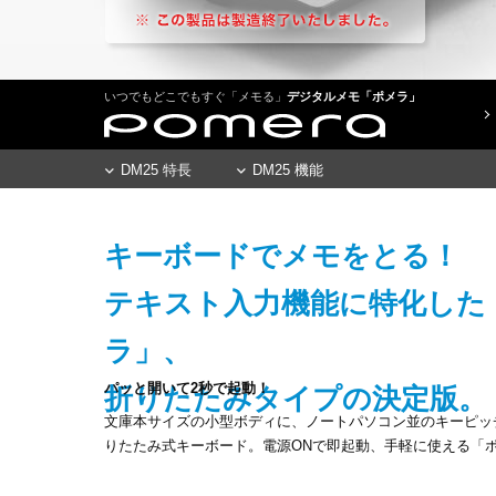
いつでもどこでもすぐ「メモる」
デジタルメモ「ポメラ」
DM25 特長
DM25 機能
キーボードでメモをとる！
テキスト入力機能に特化した
ラ」、
パッと開いて2秒で起動！
折りたたみタイプの決定版。
文庫本サイズの小型ボディに、ノートパソコン並のキーピッチ
りたたみ式キーボード。電源ONで即起動、手軽に使える「