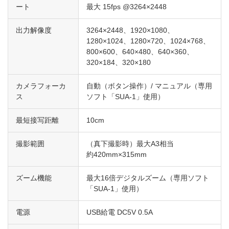
ート
最大 15fps @3264×2448
出力解像度
3264×2448、1920×1080、
1280×1024、1280×720、1024×768、
800×600、640×480、640×360、
320×184、320×180
カメラフォーカ
自動（ボタン操作）/ マニュアル（専用
ス
ソフト「SUA-1」使用）
最短接写距離
10cm
撮影範囲
（真下撮影時）最大A3相当
約420mm×315mm
ズーム機能
最大16倍デジタルズーム（専用ソフト
「SUA-1」使用）
電源
USB給電 DC5V 0.5A