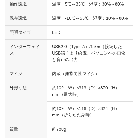
動作環境
温度：5℃～35℃ 湿度：30%～80%
保存環境
温度：-10℃～55℃ 湿度：10%～80%
照明タイプ
LED
インターフェイ
USB2.0（Type-A）/1.5m（接続した
ス
USB端子より給電、パソコンへの画像
と音声の出力）
マイク
内蔵（無指向性マイク）
外形寸法
約109（W）×313（D）×370（H）
mm
（最大時）
約109（W）×116（D）×324（H）
mm
（折りたたみ時）
質量
約780g