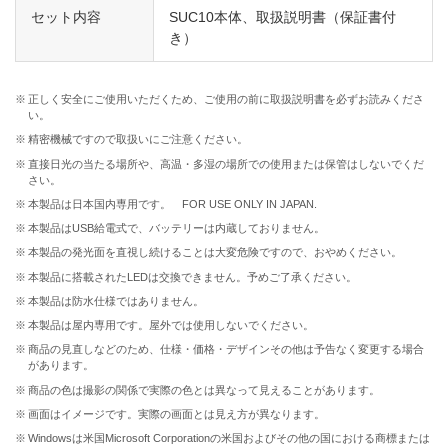
セット内容
SUC10本体、取扱説明書（保証書付
き）
※
正しく安全にご使用いただくため、ご使用の前に取扱説明書を必ずお読みくださ
い。
※
精密機械ですので取扱いにご注意ください。
※
直接日光の当たる場所や、高温・多湿の場所での使用または保管はしないでくだ
さい。
※
本製品は日本国内専用です。 FOR USE ONLY IN JAPAN.
※
本製品はUSB給電式で、バッテリーは内蔵しておりません。
※
本製品の発光面を直視し続けることは大変危険ですので、おやめください。
※
本製品に搭載されたLEDは交換できません。予めご了承ください。
※
本製品は防水仕様ではありません。
※
本製品は屋内専用です。屋外では使用しないでください。
※
商品の見直しなどのため、仕様・価格・デザインその他は予告なく変更する場合
があります。
※
商品の色は撮影の関係で実際の色とは異なって見えることがあります。
※
画面はイメージです。実際の画面とは見え方が異なります。
※
Windowsは米国Microsoft Corporationの米国およびその他の国における商標または