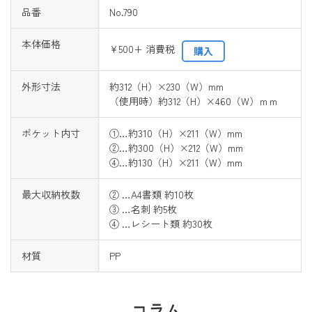
品番
No.790
本体価格
¥500+ 消費税
購入
外形寸法
約312（H）×230（W）mm
（使用時）約312（H）×460（W）ｍｍ
ポケット内寸
①…約310（H）×211（W）mm
②…約300（H）×212（W）mm
④…約130（H）×211（W）mm
最大収納枚数
② …A4書類 約10枚
③ …名刺 約5枚
④ …レシート類 約30枚
材質
PP
コラム