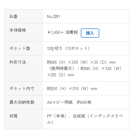
品番
No.2291
本体価格
¥1,450+ 消費税
購入
ポケット数
12仕切り（13ポケット）
外形寸法
約245（H）×330（W）×35（D）mm
（使用時最大）：約245（H）×330（W）
×220（D）mm
ポケット内寸
約200（H）×310（W）mm
最大収納枚数
A4コピー用紙 約450枚
材質
PP（本体）、合成紙（インデックスラベ
ル）