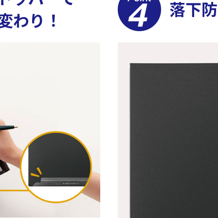
落下防
変わり！