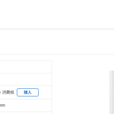
購入
0＋消費税
)mm