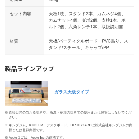
セット内容
天板1枚、スタンド2本、カムネジ4個、
カムナット4個、ダボ2個、支柱1本、ボ
ルト2個、六角レンチ1本、取扱説明書
材質
天板/パーティクルボード・PVC貼り、ス
タンド/スチール、キャップ/PP
製品ラインアップ
ガラス天板タイプ
※
直接日光の当たる場所や、高温・多湿の場所での使用または保管はしないでくだ
さい。
※
キングジム、KINGJIM、デスクボード、DESKBOARDは株式会社キングジムの商
標または登録商標です。
※
Appleロゴは、Apple Inc.の商標です。