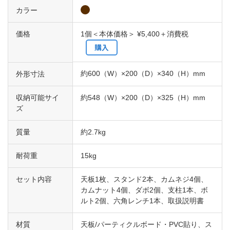
カラー
価格
1個＜本体価格＞ ¥5,400＋消費税
購入
約600（W）×200（D）×340（H）mm
外形寸法
収納可能サイ
約548（W）×200（D）×325（H）mm
ズ
質量
約2.7kg
耐荷重
15kg
セット内容
天板1枚、スタンド2本、カムネジ4個、
カムナット4個、ダボ2個、支柱1本、ボ
ルト2個、六角レンチ1本、取扱説明書
材質
天板/パーティクルボード・PVC貼り、ス