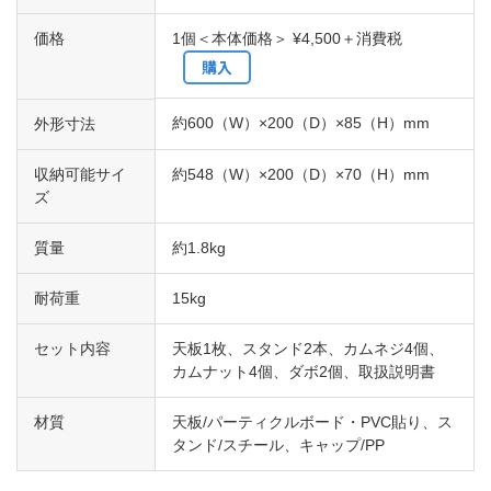
価格
1個＜本体価格＞ ¥4,500＋消費税
購入
約600（W）×200（D）×85（H）mm
外形寸法
収納可能サイ
約548（W）×200（D）×70（H）mm
ズ
質量
約1.8kg
耐荷重
15kg
セット内容
天板1枚、スタンド2本、カムネジ4個、
カムナット4個、ダボ2個、取扱説明書
材質
天板/パーティクルボード・PVC貼り、ス
タンド/スチール、キャップ/PP