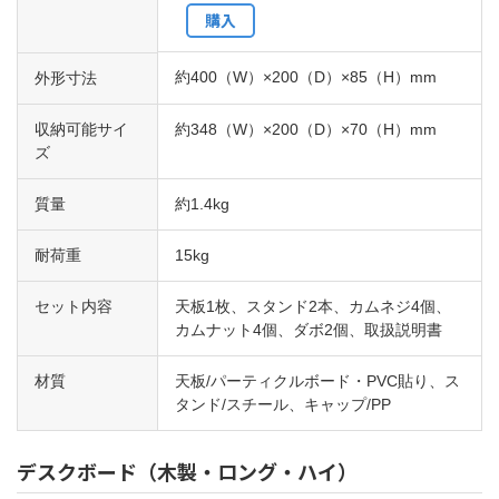
購入
約400（W）×200（D）×85（H）mm
外形寸法
収納可能サイ
約348（W）×200（D）×70（H）mm
ズ
質量
約1.4kg
耐荷重
15kg
セット内容
天板1枚、スタンド2本、カムネジ4個、
カムナット4個、ダボ2個、取扱説明書
材質
天板/パーティクルボード・PVC貼り、ス
タンド/スチール、キャップ/PP
デスクボード（木製・ロング・ハイ）