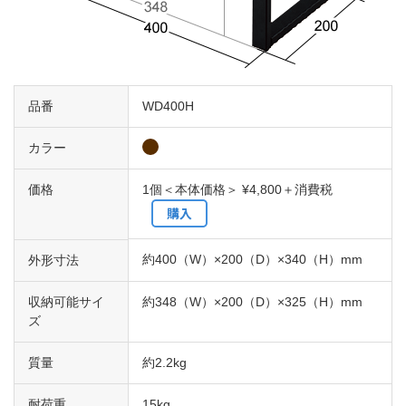
品番
WD400H
カラー
価格
1個＜本体価格＞ ¥4,800＋消費税
購入
約400（W）×200（D）×340（H）mm
外形寸法
収納可能サイ
約348（W）×200（D）×325（H）mm
ズ
質量
約2.2kg
耐荷重
15kg