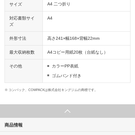
A4 二つ折り
サイズ
対応書類サイ
A4
ズ
外形寸法
高さ241×幅168×背幅22mm
最大収納枚数
A4コピー用紙20枚（台紙なし）
その他
カラーPP表紙
ゴムバンド付き
※
コンパック、COMPACKは株式会社キングジムの商標です。
商品情報