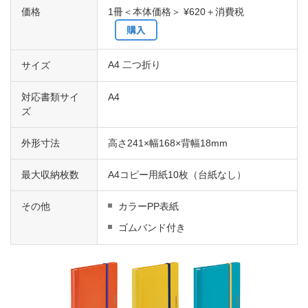
価格
1冊＜本体価格＞ ¥620＋消費税
購入
A4 二つ折り
サイズ
対応書類サイ
A4
ズ
外形寸法
高さ241×幅168×背幅18mm
最大収納枚数
A4コピー用紙10枚（台紙なし）
その他
カラーPP表紙
ゴムバンド付き