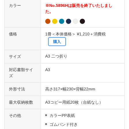
カラー
※No.5896Hは販売を終了いたしまし
た。
価格
1冊＜本体価格＞ ¥1,210＋消費税
購入
A3 二つ折り
サイズ
対応書類サイ
A3
ズ
外形寸法
高さ317×幅230×背幅22mm
最大収納枚数
A3コピー用紙20枚（台紙なし）
その他
カラーPP表紙
ゴムバンド付き