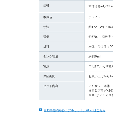
価格
本体価格¥4,743
本体色
ホワイト
寸法
約172（W）×1
質量
約670g（消毒液
材料
本体・受け皿：P
タンク容量
約350ｍl
電源
単3形アルカリ乾
保証期間
お買い上げから1
セット内容
アルサット本体・
樹脂製プラグ×2
※単3形アルカリ
自動手指消毒器「アルサット」AL20はこちら