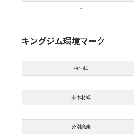
○
キングジム環境マーク
再生紙
－
非木材紙
－
分別廃棄