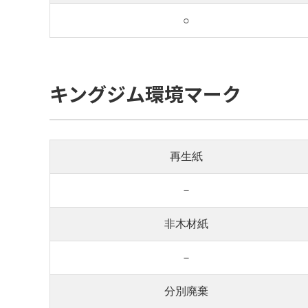
○
キングジム環境マーク
再生紙
－
非木材紙
－
分別廃棄