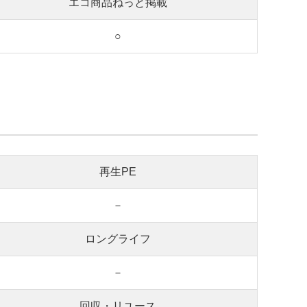
エコ商品ねっと掲載
○
再生PE
－
ロングライフ
－
回収・リユース