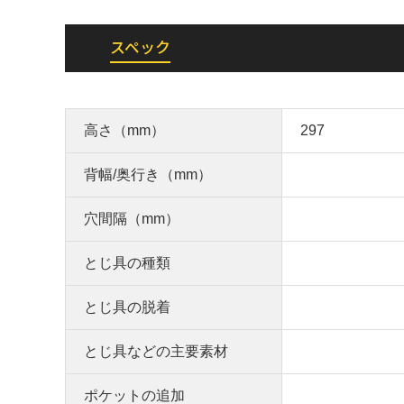
スペック
高さ（mm）
297
背幅/奥行き（mm）
穴間隔（mm）
とじ具の種類
とじ具の脱着
とじ具などの主要素材
ポケットの追加