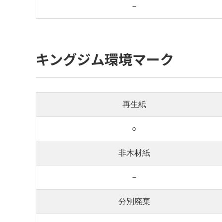
－
キングジム環境マーク
再生紙
○
非木材紙
－
分別廃棄