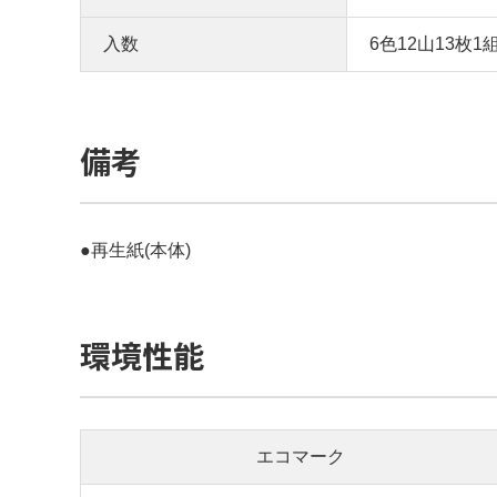
入数
6色12山13枚1
備考
●再生紙(本体)
環境性能
エコマーク