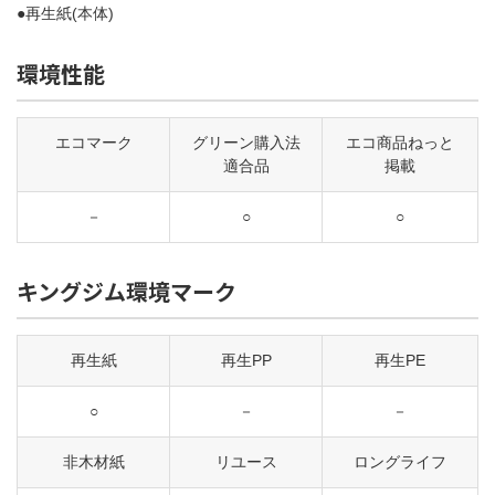
●再生紙(本体)
環境性能
エコマーク
グリーン購入法
エコ商品ねっと
適合品
掲載
－
○
○
キングジム環境マーク
再生紙
再生PP
再生PE
○
－
－
非木材紙
リユース
ロングライフ