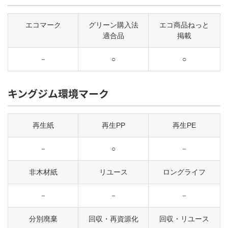
エコマーク
グリーン購入法
エコ商品ねっと
適合品
掲載
－
○
○
キングジム環境マーク
再生紙
再生PP
再生PE
－
○
－
非木材紙
リユース
ロングライフ
－
－
－
分別廃棄
回収・再資源化
回収・リユース