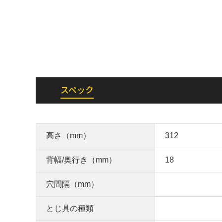
スペック
高さ（mm）
312
背幅/奥行き（mm）
18
穴間隔（mm）
とじ具の種類