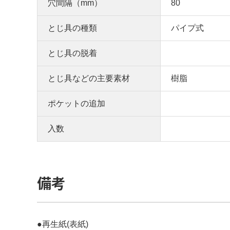
穴間隔（mm）
80
とじ具の種類
パイプ式
とじ具の脱着
とじ具などの主要素材
樹脂
ポケットの追加
入数
備考
●再生紙(表紙)