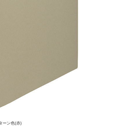
ターン色(赤)