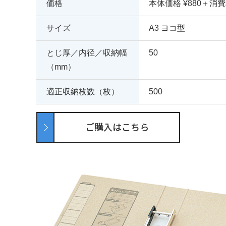
価格
本体価格 ¥880＋消
サイズ
A3 ヨコ型
とじ厚／内径／収納幅
50
（mm）
適正収納枚数（枚）
500
ご購入はこちら