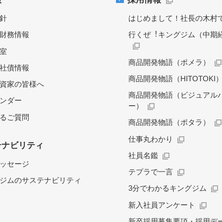
針
はじめまして！社長の木村
財務情報
行くぜ︕キングジム（中期
料室
商品開発物語（ポメラ）
社債情報
商品開発物語（HITOTOKI
資家の皆様へ
商品開発物語（ビジュアル
レンダー
ー）
るご質問
商品開発物語（ポタラ）
仕事丸わかり
テナビリティ
社員名鑑
ッセージ
テプラで一言
ジムのサステナビリティ
3分でわかるキングジム
新入社員アンケート
新卒採用募集要項・採用デ