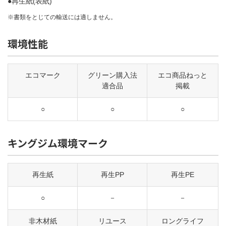
●再生紙(表紙)
※書類をとじての輸送には適しません。
環境性能
エコマーク
グリーン購入法
エコ商品ねっと
適合品
掲載
○
○
○
キングジム環境マーク
再生紙
再生PP
再生PE
○
－
－
非木材紙
リユース
ロングライフ