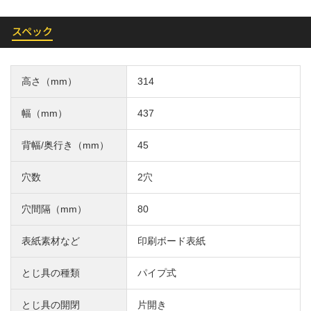
スペック
高さ（mm）
314
幅（mm）
437
背幅/奥行き（mm）
45
穴数
2穴
穴間隔（mm）
80
表紙素材など
印刷ボード表紙
とじ具の種類
パイプ式
とじ具の開閉
片開き