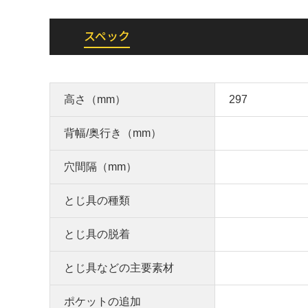
スペック
高さ（mm）
297
背幅/奥行き（mm）
穴間隔（mm）
とじ具の種類
とじ具の脱着
とじ具などの主要素材
ポケットの追加