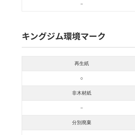
－
キングジム環境マーク
再生紙
○
非木材紙
－
分別廃棄