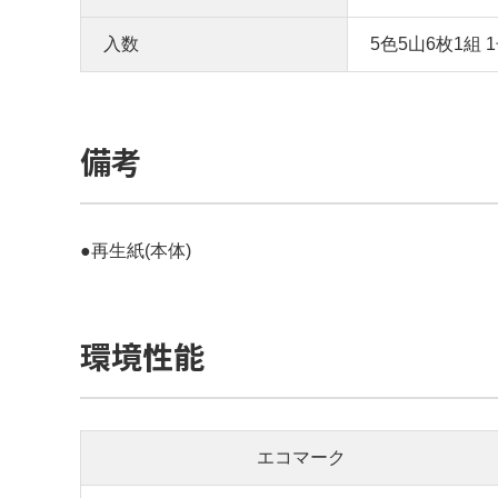
入数
5色5山6枚1組 
備考
●再生紙(本体)
環境性能
エコマーク