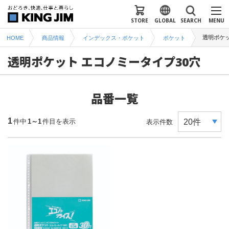
STORE
GLOBAL
SEARCH
MENU
透明ポケッ
HOME
商品情報
インデックス・ポケット
ポケット
透明ポケット エコノミータイプ30穴
品番一覧
1
件中
1～1
件目を表示
表示件数