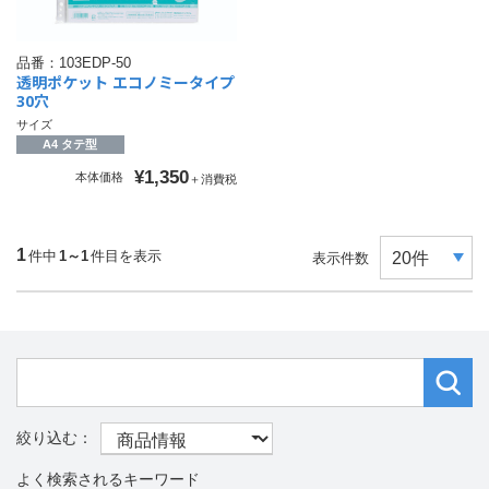
品番：
103EDP-50
透明ポケット エコノミータイプ
30穴
サイズ
A4 タテ型
¥1,350
本体価格
＋消費税
1
件中
1～1
件目を表示
表示件数
よく検索されるキーワード