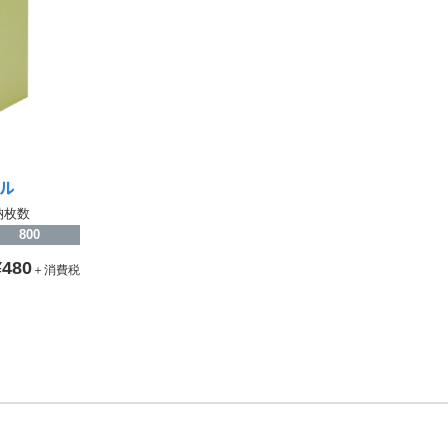
ル
納枚数
800
¥480
＋消費税