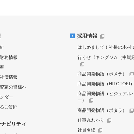
報
採用情報
針
はじめまして！社長の木村
財務情報
行くぜ︕キングジム（中期
料室
商品開発物語（ポメラ）
社債情報
商品開発物語（HITOTOKI
資家の皆様へ
商品開発物語（ビジュアル
レンダー
ー）
るご質問
商品開発物語（ポタラ）
仕事丸わかり
テナビリティ
社員名鑑