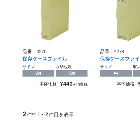
品番：
4275
品番：
4278
保存ケースファイル
保存ケースファイ
サイズ
収納枚数
サイズ
収
A4
500
A4
¥440
本体価格
本体価格
＋消費税
2
件中
1～2
件目を表示