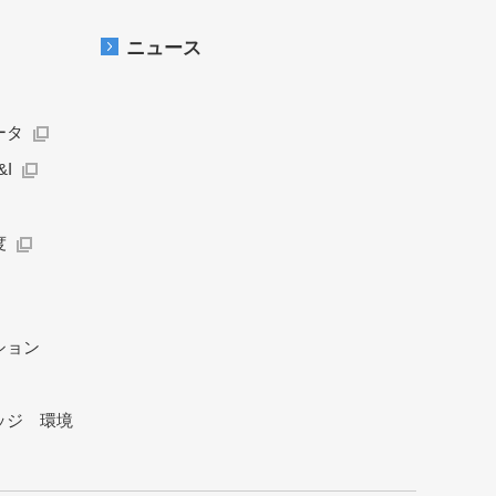
ニュース
ータ
I
度
ション
ッジ 環境