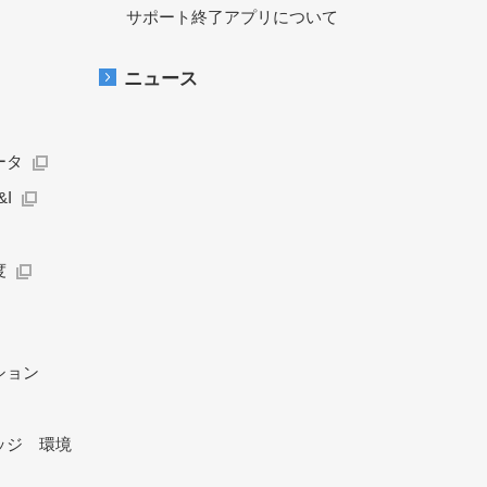
サポート終了アプリについて
ニュース
ータ
I
度
ション
ッジ 環境