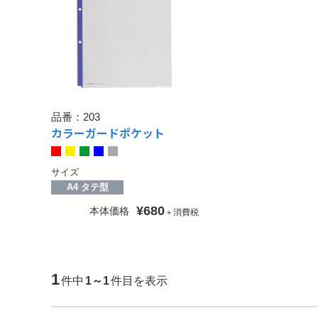
品番：
203
カラーガードポケット
サイズ
A4 タテ型
¥680
本体価格
＋消費税
1
件中
1～1
件目を表示