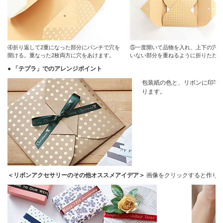
④折り返して2重になった部分にパンチで穴を
⑤一度開いて品物を入れ、上下の穴が
開ける。重なった2枚両方に穴をあけます。
いない部分を重ねるように折りたたむ
● 「テプラ」でのアレンジポイント
包装紙の色と、リボンに印字
ります。
＜リボンアクセサリーのその他オススメアイデア＞
画像をクリックすると作り