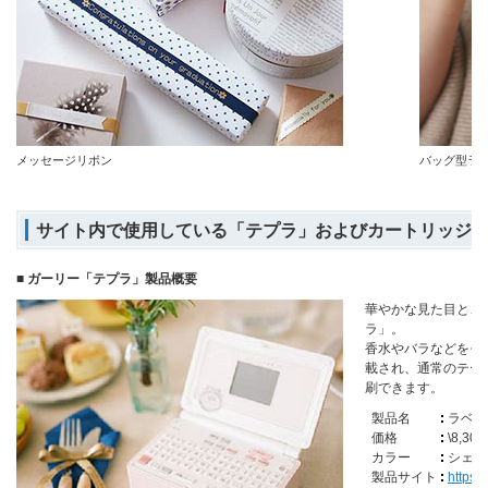
メッセージリボン
バッグ型ラ
サイト内で使用している「テプラ」およびカートリッジ
■ ガーリー「テプラ」製品概要
華やかな見た目と、
ラ」。
香水やバラなどをモ
載され、通常のテー
刷できます。
製品名
ラベル
価格
\8,3
カラー
シェル
製品サイト
https:/