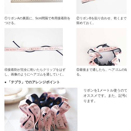
①リボンAの裏面に、5cm間隔で布用接着剤を
②リボンBを貼り合わせ、乾くまでク
つける。
留めておく。
④接着剤が完全に乾いたらクリップをはず
⑤最後まで通したら、ヘアゴムの端を
し、画像のようにヘアゴムを通していく。
る。
● 「テプラ」でのアレンジポイント
リボンを1メートル使うので
オススメです。また、記号の
ります。