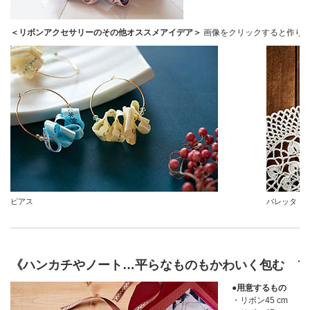
＜リボンアクセサリーのその他オススメアイデア＞
画像をクリックすると作り
ピアス
バレッタ
《ハンカチやノート…平らなものもかわいく包む フ
●用意するもの
・リボン45 cm