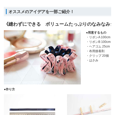
オススメのアイデアを一部ご紹介！
《縫わずにできる ボリュームたっぷりのなみなみシ
●用意するもの
・リボンA 100cm
・リボンB 100cm
・ヘアゴム 25cm
・布用接着剤
・クリップ 20個
・はさみ
●作り方