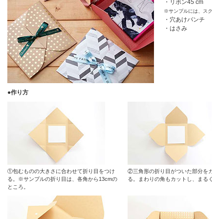
・リボン45 cm
※サンプルには、スクラ
・穴あけパンチ
・はさみ
●作り方
①包むものの大きさに合わせて折り目をつけ
②三角形の折り目がついた部分をカッ
る。※サンプルの折り目は、各角から13cmの
る。まわりの角もカットし、まるくす
ところ。