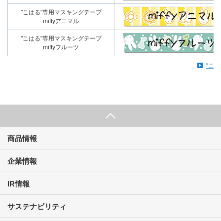
"こはる"専用マスキングテープ
miffyアニマル
"こはる"専用マスキングテープ
miffyフルーツ
“こは
商品情報
企業情報
IR情報
サステナビリティ