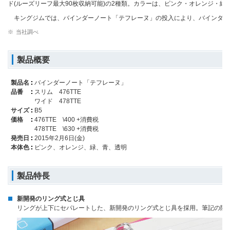
ド(ルーズリーフ最大90枚収納可能)の2種類。カラーは、ピンク・オレンジ・緑
キングジムでは、バインダーノート「テフレーヌ」の投入により、バインダー
※
当社調べ
製品概要
製品名
バインダーノート「テフレーヌ」
品番
スリム 476TTE
ワイド 478TTE
サイズ
B5
価格
476TTE \400 +消費税
478TTE \630 +消費税
発売日
2015年2月6日(金)
本体色
ピンク、オレンジ、緑、青、透明
製品特長
新開発のリング式とじ具
リングが上下にセパレートした、新開発のリング式とじ具を採用。筆記の際