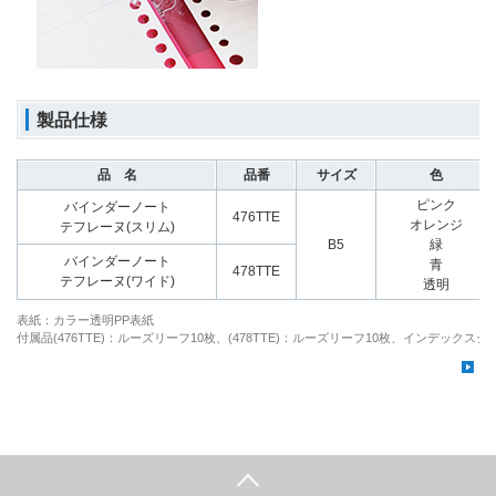
製品仕様
品 名
品番
サイズ
色
ピンク
バインダーノート
476TTE
オレンジ
テフレーヌ(スリム)
B5
緑
バインダーノート
青
478TTE
テフレーヌ(ワイド)
透明
表紙：カラー透明PP表紙
付属品(476TTE)：ルーズリーフ10枚、(478TTE)：ルーズリーフ10枚、インデック
バ