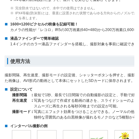
※
完全防水ではないので、水中での使用はできません。
※
IPX4等級(防沫形)とは、垂直に設置された状態であらゆる方向からのノズルで約1
とを表します。
1600×1200ピクセルの映像を記録可能！
カメラの性能が「レコロ」IR5の30万画素(640×480)から200万画素(1,60
液晶ファインダーで簡単確認
1.4インチのカラー液晶ファインダーを搭載し、撮影対象を事前に確認できま
使用方法
撮影間隔、再生速度、撮影モードの設定後、シャッターボタンを押すと、撮影が
た画像は、AVI形式の動画として本体にセットしたSDカードに保存されます。
設定について
撮影間隔
最短で1秒、最長で1日間隔での自動撮影の設定と、手動で好
再生速度
写真をつなげて作成する動画の速さを、スライドショーのよう
スムーズに再生される毎秒30枚までの設定が可能。
撮影モード
写真にエフェクト効果をつけることができる。ノーマルの他に
独特な雰囲気のある白黒映像が撮れるモノクロなど5種類から選
インターバル撮影の例