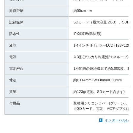
撮影距離
約55cm～∞
記録媒体
SDカード（最大容量 2GB）、SDHC
防水性
IPX4等級(防沫形)
液晶
1.4インチTFTカラーLCD (128×128
電源
単3形(アルカリ乾電池/エネループ)×4
電池寿命
1秒間隔の連続撮影で約5,000枚、1
寸法
約H114mm×W83mm×D38mm
質量
約123g(電池、SDカード含まず)
付属品
取替用シリコンラバー(グリーン)、取
※SDカード、電池、ACアダプタは
インターバルレコ