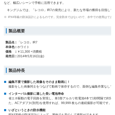
など、幅広いシーンで手軽に活用できます。
キングジムでは、「レコロ」IR7の発売により、新たな市場の獲得を目指して
※
IPX4等級の防沫設計によるものです。完全防水ではないので、水中での使用はできま
製品概要
製品名
「レコロ」IR7
本体色
ホワイト
価格
￥11,300 +消費税
発売日
2014年5月16日(金)
製品特長
編集不要で撮影した画像をそのまま動画に！
撮影をした画像同士をつなげて動画で保存するので、面倒な編集作業なしで
インターバル撮影に適した長い電池寿命
省エネ駆動の電子回路を実現し、単3形アルカリ乾電池4本で1秒間隔で約5,0
た、ACアダプタ(別売)を使用すれば、99,999 枚もの連続撮影が可能です。
いざというときの防水機能
IPX4等級の防沫設計によって、屋外でも安心して撮影ができます。