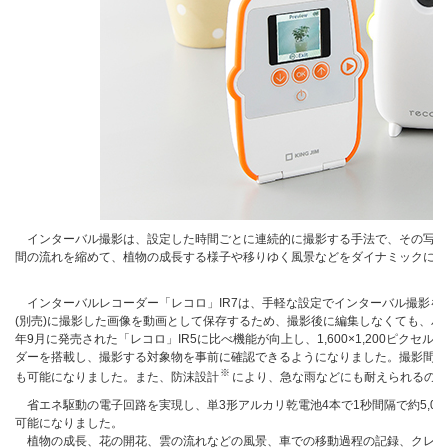
インターバル撮影は、設定した時間ごとに連続的に撮影する手法で、その写真
間の流れを縮めて、植物の成長する様子や移りゆく風景などをダイナミックに観
インターバルレコーダー「レコロ」IR7は、手軽な設定でインターバル撮影を
(別売)に撮影した画像を動画として保存するため、撮影後に編集しなくても、パ
年9月に発売された「レコロ」IR5に比べ機能が向上し、1,600×1,200ピク
ダーを搭載し、撮影する対象物を事前に確認できるようになりました。撮影間隔
※
も可能になりました。また、防沫設計
により、急な雨などにも耐えられるの
省エネ駆動の電子回路を実現し、単3形アルカリ乾電池4本で1秒間隔で約5,00
可能になりました。
植物の成長、花の開花、雲の流れなどの風景、車での移動過程の記録、クレイ