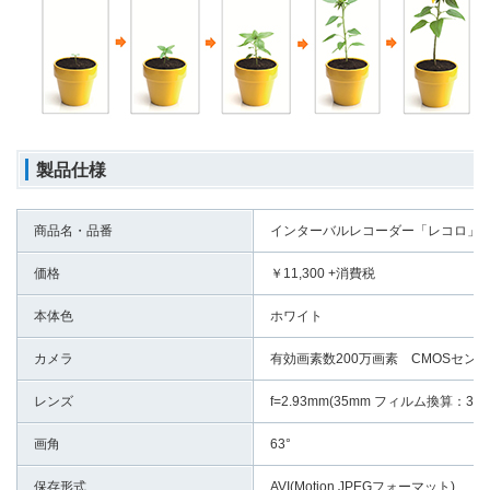
製品仕様
商品名・品番
インターバルレコーダー「レコロ」 I
価格
￥11,300 +消費税
本体色
ホワイト
カメラ
有効画素数200万画素 CMOSセン
レンズ
f=2.93mm(35mm フィルム換算：35m
画角
63°
保存形式
AVI(Motion JPEGフォーマット)