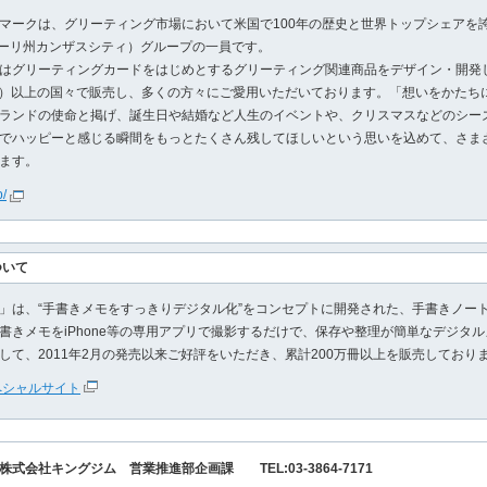
クは、グリーティング市場において米国で100年の歴史と世界トップシェアを誇るHall
ミズーリ州カンザスシティ）グループの一員です。
はグリーティングカードをはじめとするグリーティング関連商品をデザイン・開発
言語）以上の国々で販売し、多くの方々にご愛用いただいております。「想いをかたち
ランドの使命と掲げ、誕生日や結婚など人生のイベントや、クリスマスなどのシー
でハッピーと感じる瞬間をもっとたくさん残してほしいという思いを込めて、さま
ます。
p/
ついて
は、“手書きメモをすっきりデジタル化”をコンセプトに開発された、手書きノー
書きメモをiPhone等の専用アプリで撮影するだけで、保存や整理が簡単なデジタ
して、2011年2月の発売以来ご好評をいただき、累計200万冊以上を販売しており
スペシャルサイト
式会社キングジム 営業推進部企画課 TEL:03-3864-7171