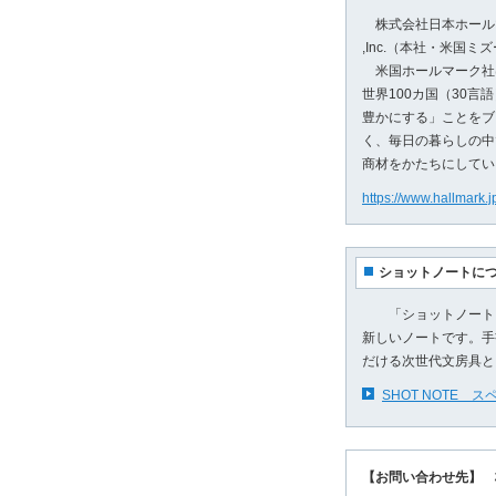
株式会社日本ホールマー
,Inc.（本社・米国
米国ホールマーク社
世界100カ国（30
豊かにする」ことをブ
く、毎日の暮らしの中
商材をかたちにしてい
https://www.hallmark.j
ショットノートに
「ショットノート」
新しいノートです。手
だける次世代文房具と
SHOT NOTE 
【お問い合わせ先】 株