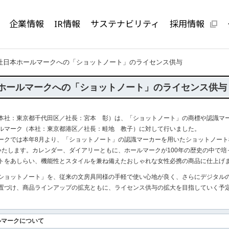
企業情報
IR情報
サステナビリティ
採用情報
社日本ホールマークへの「ショットノート」のライセンス供与
ホールマークへの「ショットノート」のライセンス供与
社：東京都千代田区／社長：宮本 彰）は、「ショットノート」の商標や認識マ
ルマーク（本社：東京都港区／社長：畦地 教子）に対して行いました。
クでは本年8月より、「ショットノート」の認識マーカーを用いたショットノート
いたします。カレンダー、ダイアリーともに、ホールマークが100年の歴史の中で培
トをあしらい、機能性とスタイルを兼ね備えたおしゃれな女性必携の商品に仕上げ
ョットノート」を、従来の文房具同様の手軽で使い心地が良く、さらにデジタル
置づけ、商品ラインアップの拡充ともに、ライセンス供与の拡大を目指していく予
ルマークについて