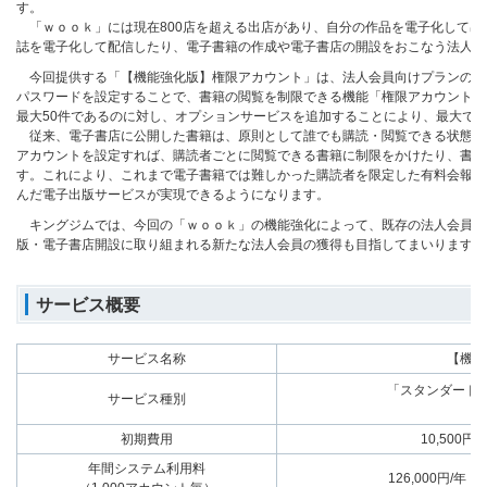
す。
「ｗｏｏｋ」には現在800店を超える出店があり、自分の作品を電子化して出
誌を電子化して配信したり、電子書籍の作成や電子書店の開設をおこなう法人会
今回提供する「【機能強化版】権限アカウント」は、法人会員向けプランのオ
パスワードを設定することで、書籍の閲覧を制限できる機能「権限アカウント」
最大50件であるのに対し、オプションサービスを追加することにより、最大で
従来、電子書店に公開した書籍は、原則として誰でも購読・閲覧できる状態と
アカウントを設定すれば、購読者ごとに閲覧できる書籍に制限をかけたり、書籍
す。これにより、これまで電子書籍では難しかった購読者を限定した有料会報誌
んだ電子出版サービスが実現できるようになります。
キングジムでは、今回の「ｗｏｏｋ」の機能強化によって、既存の法人会員の
版・電子書店開設に取り組まれる新たな法人会員の獲得も目指してまいります。
サービス概要
サービス名称
【機能
「スタンダード
サービス種別
初期費用
10,500円
年間システム利用料
126,000円/年