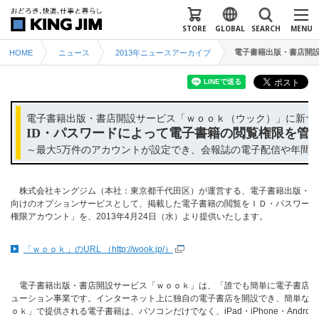
STORE
GLOBAL
SEARCH
MENU
電子書籍出版・書店開設
HOME
ニュース
2013年ニュースアーカイブ
電子書籍出版・書店開設サービス「ｗｏｏｋ（ウック）」に新サ
ID・パスワードによって電子書籍の閲覧権限を管
～最大5万件のアカウントが設定でき、会報誌の電子配信や年間
株式会社キングジム（本社：東京都千代田区）が運営する、電子書籍出版・書
向けのオプションサービスとして、掲載した電子書籍の閲覧をＩＤ・パスワード
権限アカウント」を、2013年4月24日（水）より提供いたします。
「ｗｏｏｋ」のURL （http://wook.jp/）
電子書籍出版・書店開設サービス「ｗｏｏｋ」は、「誰でも簡単に電子書店を
ューション事業です。インターネット上に独自の電子書店を開設でき、簡単な操
ｏｋ」で提供される電子書籍は、パソコンだけでなく、iPad・iPhone・And