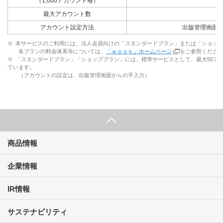
（1,000アカウント毎）
最大アカウント数
アカウント設定方法
出版管理画面か
※
本サービスのご利用には、法人会員向けの「スタンダードプラン」または「ショッ
各プランの料金体系等については、
「ｗｏｏｋ」ホームページ
をご参照くださ
※
「スタンダードプラン」「ショッププラン」には、標準サービスとして、最大50ア
ています。
（アカウントの設定は、出版管理画面からの手入力）
商品情報
企業情報
IR情報
サステナビリティ