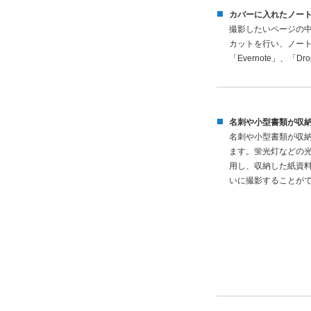
カバーに入れたノー
撮影したいページの中
カットを行い、ノー
「Evernote」、
名刺や小型書類が収
名刺や小型書類が収
ます。蛍光灯などの
用し、収納した紙資料も
いに撮影することが