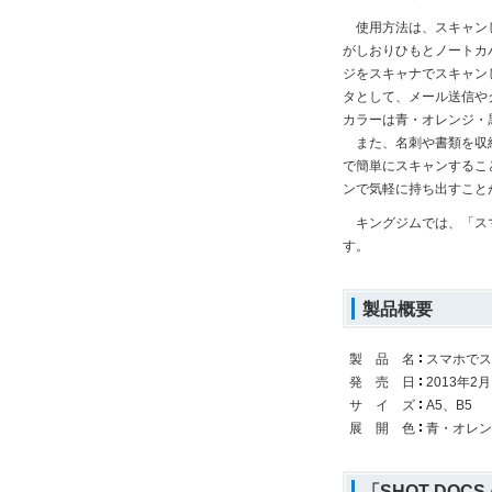
使用方法は、スキャンした
がしおりひもとノートカ
ジをスキャナでスキャン
タとして、メール送信や
カラーは青・オレンジ・
また、名刺や書類を収納
で簡単にスキャンするこ
ンで気軽に持ち出すこと
キングジムでは、「スマ
す。
製品概要
製 品 名
スマホでス
発 売 日
2013年2月
サ イ ズ
A5、B5
展 開 色
青・オレン
「SHOT DOCS