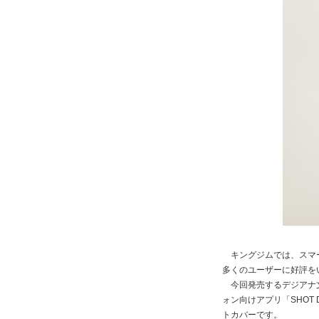
キングジムでは、スマー
多くのユーザーに好評を
今回発売するデジアナ文
ォン向けアプリ「SHOT
トカバーです。