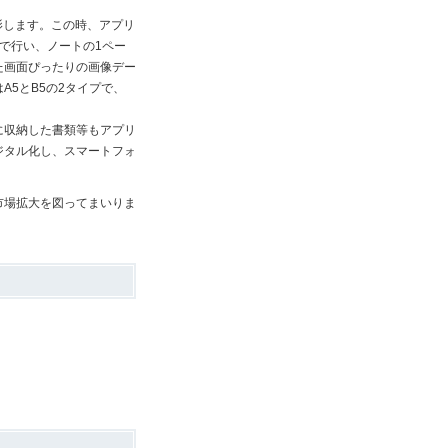
撮影します。この時、アプリ
で行い、ノートの1ペー
た画面ぴったりの画像デー
5とB5の2タイプで、
に収納した書類等もアプリ
ジタル化し、スマートフォ
市場拡大を図ってまいりま