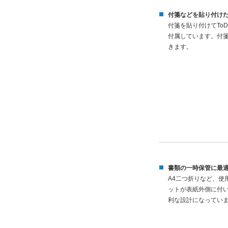
付箋などを貼り付け
付箋を貼り付けてTo
付属しています。付
きます。
書類の一時保管に最
A4二つ折りなど、使
ットが表紙外側に付
利な設計になってい