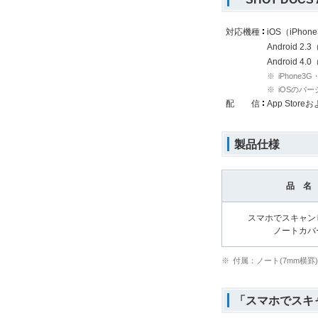
対応機種
iOS（iPhone
Android 2.
Android 4.
※
iPhone3
※
iOSのバ
配 信
App Stor
製品仕様
品 名
スマホでスキャン
ノートカバ
※
付属：ノート(7mm横罫
「スマホでスキ