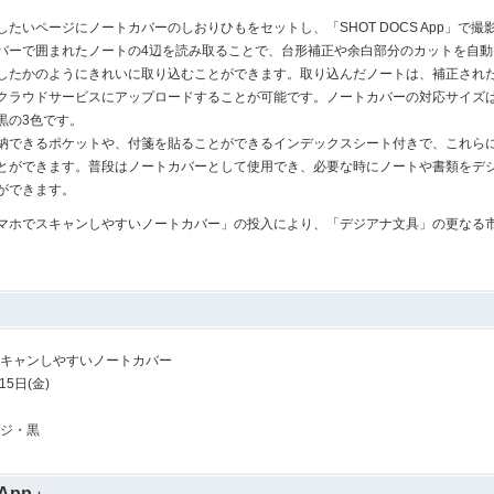
いページにノートカバーのしおりひもをセットし、「SHOT DOCS App」で
バーで囲まれたノートの4辺を読み取ることで、台形補正や余白部分のカットを自動
したかのようにきれいに取り込むことができます。取り込んだノートは、補正され
クラウドサービスにアップロードすることが可能です。ノートカバーの対応サイズはA
黒の3色です。
できるポケットや、付箋を貼ることができるインデックスシート付きで、これら
とができます。普段はノートカバーとして使用でき、必要な時にノートや書類をデ
ができます。
ホでスキャンしやすいノートカバー」の投入により、「デジアナ文具」の更なる
キャンしやすいノートカバー
15日(金)
ジ・黒
 App」