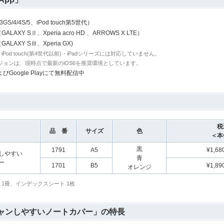
3GS/4/4S/5、iPod touch第5世代）
3（GALAXY SⅡ、Xperia acro HD 、ARROWS X LTE）
0（GALAXY SⅢ、Xperia GX)
G・iPod touch(第4世代以前)・iPadシリーズには対応していません。
ージョンは、現時点で最新のiOS6を推奨環境としています。
eおよびGoogle Playにて無料配信中
税
品 番
サイズ
色
＜本
黒
1791
A5
¥1,68
しやすい
青
ー
1701
B5
¥1,89
オレンジ
) 1冊、インデックスシート 1枚
ャンしやすいノートカバー」の特長