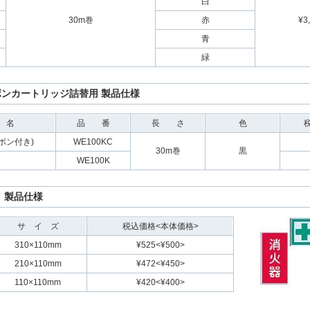
白
30m巻
赤
¥3
青
緑
リボンカートリッジ詰替用 製品仕様
名
品 番
長 さ
色
ボン付き)
WE100KC
30m巻
黒
WE100K
 製品仕様
サ イ ズ
税込価格<本体価格>
310×110mm
¥525<¥500>
210×110mm
¥472<¥450>
110×110mm
¥420<¥400>