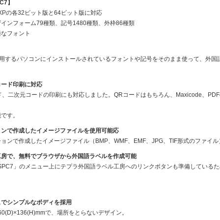
C7】
ta/XPの各32ビット版と64ビット版に対応
ンフォーム79種類、記号1480種類、外枠86種類
なフォント
、使用するパソコンにインストールされているフォントや記号をそのまま使って、外国
コード印刷に対応
二次元コードの印刷にも対応しました。QRコードはもちろん、Maxicode、PDF417、
です。
ョンで作成したイメージファイルを使用可能応
ンで作成したイメージファイル（BMP、WMF、EMF、JPG、TIF形式のファイ
工房で、無料でブラウザから外国語ラベルを作成可能
SPC7」のメニュー上にテプラ外国語ラベル工房へのリンクボタンも準備している
ュでシンプルなボディを採用
260(D)×136(H)mmで、場所をとらないデザイン。