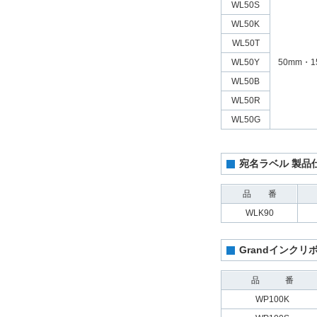
WL50S
WL50K
WL50T
WL50Y
50mm・1
WL50B
WL50R
WL50G
宛名ラベル 製品
品 番
WLK90
Grandインク
品 番
WP100K