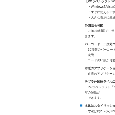
【PCラベルソフトSP
・Windows7/Vis
・すぐに使えるデザイ
・大きな表示に最適
外国語も可能
unicode対応で
きます。
バーコード、二次元
15種類のバーコード、
二次元
コードの印刷が可能
市販のアプリケーシ
市販のアプリケーショ
テプラ外国語ラベル
PCラベルソフト「
ザの起動が
できます。
本体はスタイリッシ
・寸法は約217(W)×