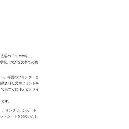
広幅の「50mm幅」、
や学校、大きな文字での案
ラベル専用のプリンターと
内蔵された文字フォントを
くてもすぐに使えるデザイ
きます。
」、インクリボンカート
ネットシートを発売いたし