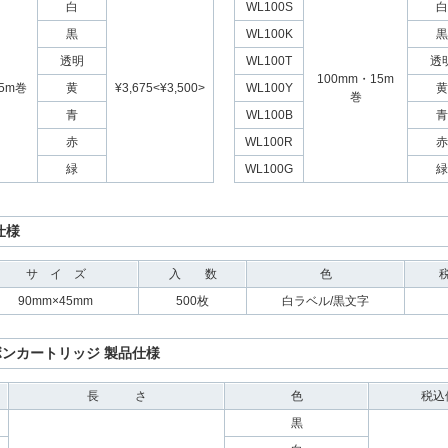
白
WL100S
白
黒
WL100K
黒
透明
WL100T
透
100mm・15m
5m巻
黄
¥3,675<¥3,500>
WL100Y
黄
巻
青
WL100B
青
赤
WL100R
赤
緑
WL100G
緑
仕様
サ イ ズ
入 数
色
90mm×45mm
500枚
白ラベル/黒文字
リボンカートリッジ 製品仕様
長 さ
色
税込
黒