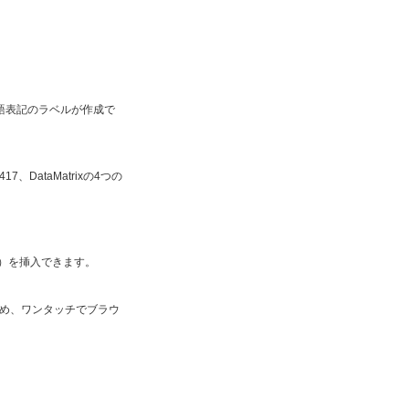
語表記のラベルが作成で
DataMatrixの4つの
ル）を挿入できます。
ため、ワンタッチでブラウ