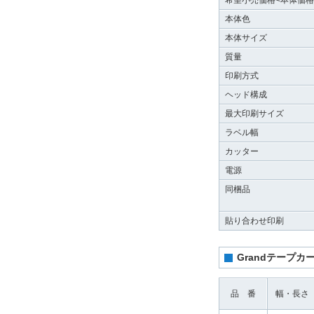
希望小売価格<本体価格
本体色
本体サイズ
質量
印刷方式
ヘッド構成
最大印刷サイズ
ラベル幅
カッター
電源
同梱品
貼り合わせ印刷
Grandテープカ
品 番
幅・長さ