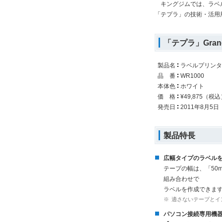
キングジムでは、ラベル
「テプラ」の技術・活用
「テプラ」Gra
製品名
ラベルプリンタ
品 番
WR1000
本体色
ホワイト
価 格
¥49,875（税込
発売日
2011年8月5
製品特長
広幅タイプのラベル
テープの幅は、「50
組み合わせで
ラベルを作成できま
※
適さないテープとイ
パソコン接続専用機