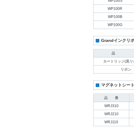
WP100S
WP100R
WP100B
WP100G
Grandインク
品 
カートリッジ(黒リ
リボン
マグネットシート
品 番
WRJ310
WRJ210
WRJ110