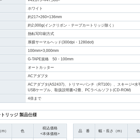
>
¥49,875<¥47,500>
ホワイト
約217×260×136mm
約2,000g(インクリボン・テープカートリッジ除く）
熱転写印刷方式
厚膜サーマルヘッド(300dpi・1280dot)
100mm×3,000mm
G-TAPE規格 50・100mm
オートカッター
ACアダプタ
ACアダプタ(AS2437)、トリマーパンチ（RT100）、スキージ<水平
USBケーブル、取扱説明書×2冊、PCラベルソフト(CD-ROM)
4倍まで
ートリッジ 製品仕様
税込価格
（m）
色
品 番
幅・長さ（m）
色
<本体価格>