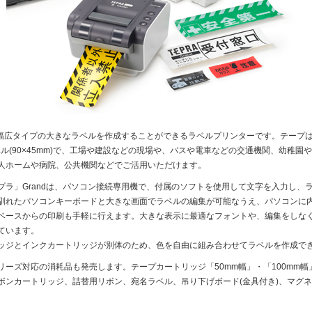
、幅広タイプの大きなラベルを作成することができるラベルプリンターです。テープは
ベル(90×45mm)で、工場や建設などの現場や、バスや電車などの交通機関、幼稚園
人ホームや病院、公共機関などでご活用いただけます。
ラ」Grandは、パソコン接続専用機で、付属のソフトを使用して文字を入力し、
馴れたパソコンキーボードと大きな画面でラベルの編集が可能なうえ、パソコンに
ベースからの印刷も手軽に行えます。大きな表示に最適なフォントや、編集をしな
ています。
ジとインクカートリッジが別体のため、色を自由に組み合わせてラベルを作成で
ーズ対応の消耗品も発売します。テープカートリッジ「50mm幅」・「100mm幅
ボンカートリッジ、詰替用リボン、宛名ラベル、吊り下げボード(金具付き)、マグ