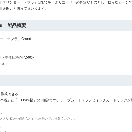
プリンター「テプラ」Grandを、よりユーザーの身近なものとし、様々なシーン
用途拡大を図ってまいります。
nd 製品概要
ー「テプラ」Grand
）<本体価格¥47,500>
日（金）
を作成できる
mm幅」と「100mm幅」の2種類です。テープカートリッジとインクカートリッジ
す。
ンクリボンの組み合わせもあるのでご注意ください。
器