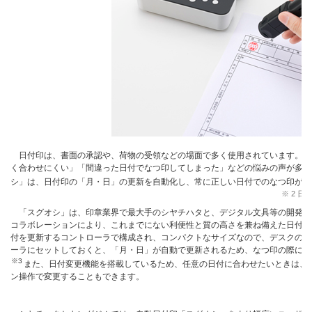
日付印は、書面の承認や、荷物の受領などの場面で多く使用されています。し
く合わせにくい」「間違った日付でなつ印してしまった」などの悩みの声が多く
シ」は、日付印の「月・日」の更新を自動化し、常に正しい日付でのなつ印が可
※
2 
「スグオシ」は、印章業界で最大手のシヤチハタと、デジタル文具等の開発を
コラボレーションにより、これまでにない利便性と質の高さを兼ね備えた日付印
付を更新するコントローラで構成され、コンパクトなサイズなので、デスクの引
ーラにセットしておくと、「月・日」が自動で更新されるため、なつ印の際にダ
※3
また、日付変更機能を搭載しているため、任意の日付に合わせたいときは、
ン操作で変更することもできます。