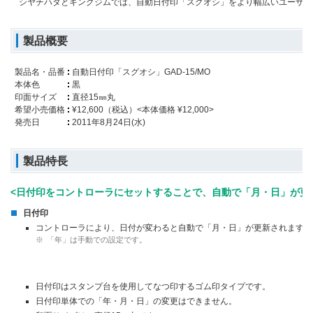
シヤチハタとキングジムでは、自動日付印「スグオシ」をより幅広いユーザー
製品概要
製品名・品番
自動日付印「スグオシ」GAD-15/MO
本体色
黒
印面サイズ
直径15㎜丸
希望小売価格
¥12,600（税込）<本体価格 ¥12,000>
発売日
2011年8月24日(水)
製品特長
<日付印をコントローラにセットすることで、自動で「月・日」が更
日付印
コントローラにより、日付が変わると自動で「月・日」が更新されます。
※
「年」は手動での設定です。
日付印はスタンプ台を使用してなつ印するゴム印タイプです。
日付印単体での「年・月・日」の変更はできません。