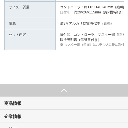
サイズ・質量
コントローラ：約116×140×40mm（縦×
日付印：約29×26×115mm（縦×横×高さ
電源
単3形アルカリ乾電池×2本（別売)
セット内容
日付印、コントローラ、マスター部（印面
取扱説明書（保証書付き）
※
マスター部（印面）はお申し込み後に送付
商品情報
企業情報