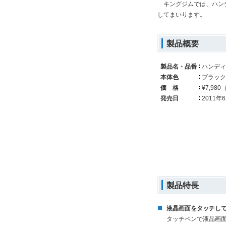
キングジムでは、ハンデ
してまいります。
製品概要
製品名・品番
ハンディ
本体色
ブラック
価 格
¥7,98
発売日
2011年
製品特長
液晶画面をタッチし
タッチペンで液晶画