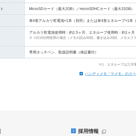
ト
MicroSDカード（最大2GB）／microSDHCカード（最大32GB）
単4形アルカリ乾電池×1本（別売）または単4形エネループ×1本
アルカリ乾電池使用時：約1.5ヶ月、エネループ使用時：約1ヶ月
※
1日10分間使用の場合（メモの読み50回、書き込み20回、メモエク
専用タッチペン、取扱説明書（保証書付）
※1 エネループは三洋
ハンディメモ「マメモ」のスペ
報
採用情報