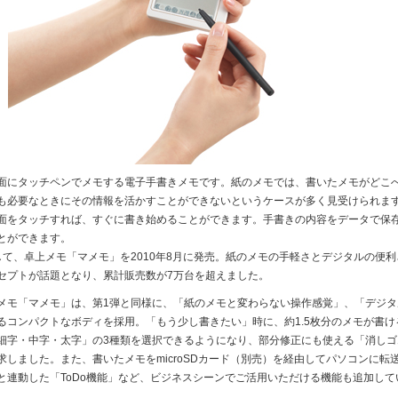
にタッチペンでメモする電子手書きメモです。紙のメモでは、書いたメモがどこ
も必要なときにその情報を活かすことができないというケースが多く見受けられま
面をタッチすれば、すぐに書き始めることができます。手書きの内容をデータで保
とができます。
して、卓上メモ「マメモ」を2010年8月に発売。紙のメモの手軽さとデジタルの便
セプトが話題となり、累計販売数が7万台を超えました。
モ「マメモ」は、第1弾と同様に、「紙のメモと変わらない操作感覚」、「デジタ
るコンパクトなボディを採用。「もう少し書きたい」時に、約1.5枚分のメモが書
細字・中字・太字」の3種類を選択できるようになり、部分修正にも使える「消しゴ
求しました。また、書いたメモをmicroSDカード（別売）を経由してパソコンに転
と連動した「ToDo機能」など、ビジネスシーンでご活用いただける機能も追加して