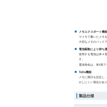
メモエクスポート機
マメモで書いたメモを
大切なメモのバック
電池駆動により持ち
使用する電池は単４
す。
電池寿命は、単4形ア
ToDo機能
メモに期日を設定し、
がしにくい場合があ
製品仕様