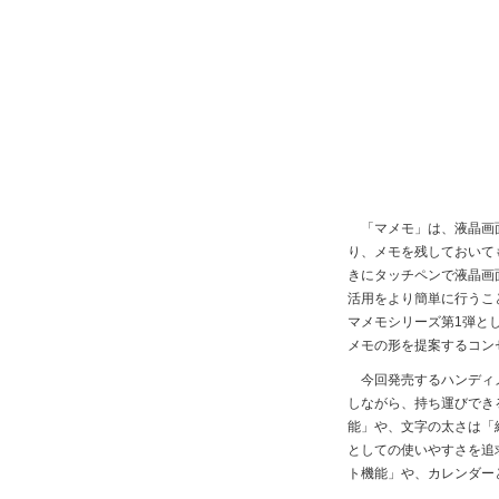
「マメモ」は、液晶画面
り、メモを残しておいて
きにタッチペンで液晶画
活用をより簡単に行うこ
マメモシリーズ第1弾と
メモの形を提案するコン
今回発売するハンディメ
しながら、持ち運びでき
能」や、文字の太さは「
としての使いやすさを追
ト機能」や、カレンダー