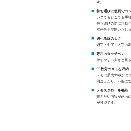
す。
持ち運びに便利でコ
いつでもどこでも手
持ち運びの際に誤動
本体色を展開いたし
選べる線の太さ
細字・中字・太字の
専用のタッチペン
持ちやすい太さと長
99枚分のメモを収納
メモは最大99枚分
間違えたり、不要に
メモスクロール機能
書きたい内容が画面に
が可能です。