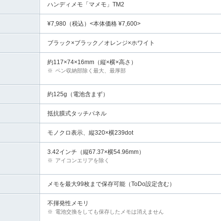
ハンディメモ「マメモ」TM2
¥7,980（税込）<本体価格 ¥7,600>
ブラック×ブラック／オレンジ×ホワイト
約117×74×16mm（縦×横×高さ）
※
ペン収納部除く最大、最厚部
約125g（電池含まず）
抵抗膜式タッチパネル
モノクロ表示、縦320×横239dot
3.42インチ（縦67.37×横54.96mm）
※
アイコンエリアを除く
メモを最大99枚まで保存可能（ToDo設定含む）
不揮発性メモリ
※
電池交換をしても保存したメモは消えません