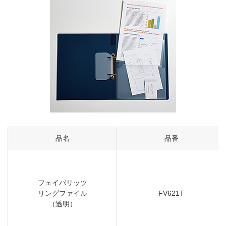
品名
品番
フェイバリッツ
リングファイル
FV621T
（透明）