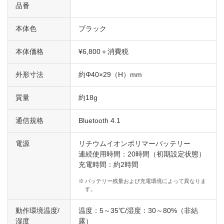
品番
本体色
ブラック
本体価格
¥6,800＋消費税
外形寸法
約Φ40×29（H）mm
質量
約18g
通信規格
Bluetooth 4.1
電源
リチウムイオンポリマーバッテリー
連続使用時間：20時間（初期設定状態）
充電時間：約2時間
※
バッテリー残量および充電環境によって異なりま
す。
動作環境温度/
温度：5～35℃/湿度：30～80%（非結
湿度
露）