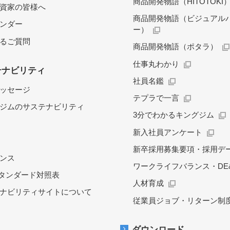
商品開発物語（HITOTOKI
資家の皆様へ
商品開発物語（ビジュアル
レンダー
ー）
るご質問
商品開発物語（ポタラ）
仕事丸わかり
テナビリティ
社員名鑑
ッセージ
テプラで一言
ジムのサステナビリティ
3分でわかるキングジム
新入社員アンケート
新卒採用募集要項・採用デ
ンス
ワークライフバランス・DE&
スタンダード対照表
人材育成
ナビリティサイトについて
従業員ジョブ・リターン制
ダウンロード