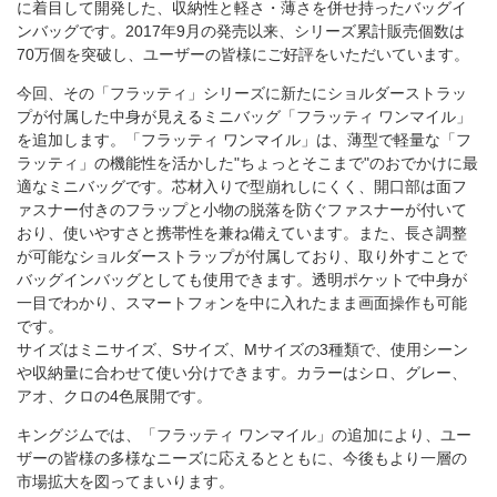
に着目して開発した、収納性と軽さ・薄さを併せ持ったバッグイ
ンバッグです。2017年9月の発売以来、シリーズ累計販売個数は
70万個を突破し、ユーザーの皆様にご好評をいただいています。
今回、その「フラッティ」シリーズに新たにショルダーストラッ
プが付属した中身が見えるミニバッグ「フラッティ ワンマイル」
を追加します。「フラッティ ワンマイル」は、薄型で軽量な「フ
ラッティ」の機能性を活かした"ちょっとそこまで"のおでかけに最
適なミニバッグです。芯材入りで型崩れしにくく、開口部は面フ
ァスナー付きのフラップと小物の脱落を防ぐファスナーが付いて
おり、使いやすさと携帯性を兼ね備えています。また、長さ調整
が可能なショルダーストラップが付属しており、取り外すことで
バッグインバッグとしても使用できます。透明ポケットで中身が
一目でわかり、スマートフォンを中に入れたまま画面操作も可能
です。
サイズはミニサイズ、Sサイズ、Mサイズの3種類で、使用シーン
や収納量に合わせて使い分けできます。カラーはシロ、グレー、
アオ、クロの4色展開です。
キングジムでは、「フラッティ ワンマイル」の追加により、ユー
ザーの皆様の多様なニーズに応えるとともに、今後もより一層の
市場拡大を図ってまいります。