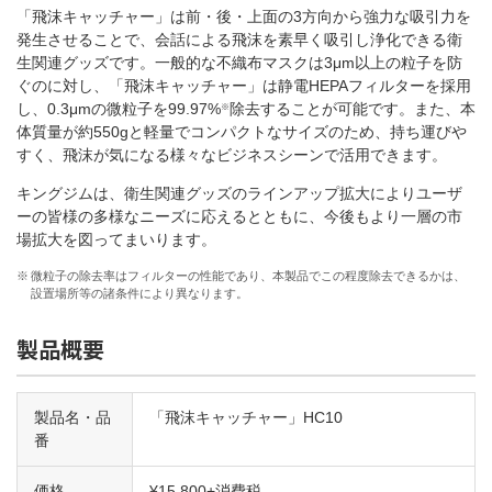
「飛沫キャッチャー」は前・後・上面の3方向から強力な吸引力を
発生させることで、会話による飛沫を素早く吸引し浄化できる衛
生関連グッズです。一般的な不織布マスクは3μm以上の粒子を防
ぐのに対し、「飛沫キャッチャー」は静電HEPAフィルターを採用
し、0.3μmの微粒子を99.97%
除去することが可能です。また、本
※
体質量が約550gと軽量でコンパクトなサイズのため、持ち運びや
すく、飛沫が気になる様々なビジネスシーンで活用できます。
キングジムは、衛生関連グッズのラインアップ拡大によりユーザ
ーの皆様の多様なニーズに応えるとともに、今後もより一層の市
場拡大を図ってまいります。
※
微粒子の除去率はフィルターの性能であり、本製品でこの程度除去できるかは、
設置場所等の諸条件により異なります。
製品概要
製品名・品
「飛沫キャッチャー」HC10
番
価格
¥15,800+消費税