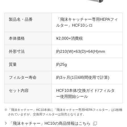
製品名・品番
「飛沫キャッチャー専用HEPAフィ
ルター」HCF10シロ
本体価格
¥2,000+消費税
外形寸法
約210(W)×63(D)×64(H)mm
質量
約25g
フィルター寿命
約3ヶ月(1日6時間使用で計算)
セット内容
HCF10本体/交換ガイド/フィルタ
ー使用開始シール
※
「飛沫キャチャー」HC10本体に「飛沫キャチャー専用HEPAフィルター」は1枚梱
されていますが、交換用フィルターは別売となります。
「飛沫キャチャー」HC10の商品情報はこちら