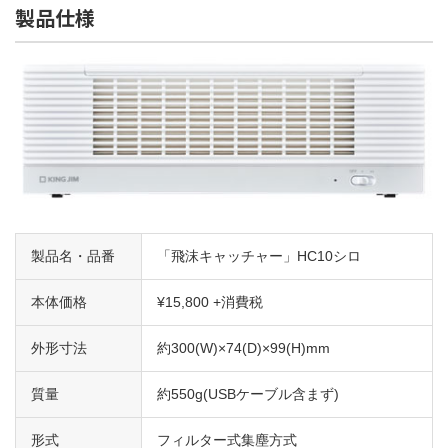
製品仕様
製品名・品番
「飛沫キャッチャー」HC10シロ
本体価格
¥15,800 +消費税
外形寸法
約300(W)×74(D)×99(H)mm
質量
約550g(USBケーブル含まず)
形式
フィルター式集塵方式