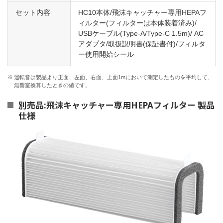
セット内容
HC10本体/飛沫キャッチャー専用HEPAフ
ィルター(フィルターは本体装着済み)/
USBケーブル(Type-A/Type-C 1.5m)/ AC
アダプタ/取扱説明書(保証書付)/フィルタ
ー使用開始シール
※
運転音は製品より正面、左面、右面、上面1mにおいて測定したものを平均して、
無響室換算したときの値です。
別売品:飛沫キャッチャー専用HEPAフィルター 製品
仕様