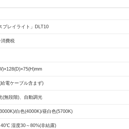
スプレイライト」DLT10
0+消費税
)×128(D)×75(H)mm
g(給電ケーブル含まず)
光(無段階)、自動調光
000K)/白色(4000K)/昼白色(5700K)
40℃ 湿度30～80%(非結露)