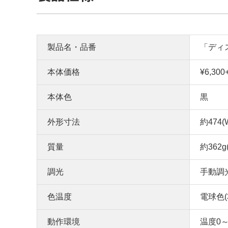
製品名・品番
「ディ
本体価格
¥6,30
本体色
黒
外形寸法
約474(W
質量
約362
調光
手動調
色温度
電球色(3
動作環境
温度0～