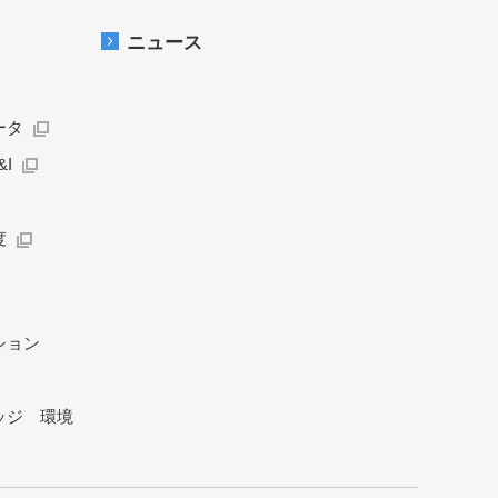
ニュース
ータ
I
度
ション
ッジ 環境