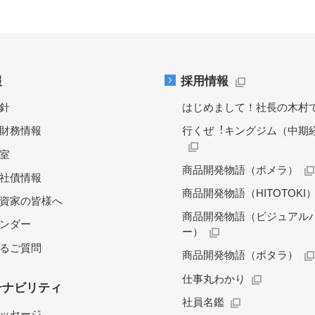
報
採用情報
針
はじめまして！社長の木村
財務情報
行くぜ︕キングジム（中期
料室
商品開発物語（ポメラ）
社債情報
商品開発物語（HITOTOKI
資家の皆様へ
商品開発物語（ビジュアル
レンダー
ー）
るご質問
商品開発物語（ポタラ）
仕事丸わかり
テナビリティ
社員名鑑
ッセージ