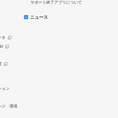
サポート終了アプリについて
ニュース
ータ
I
度
ション
ッジ 環境