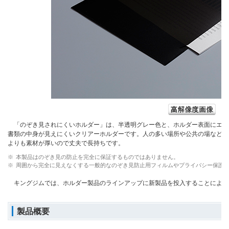
「のぞき見されにくいホルダー」は、半透明グレー色と、ホルダー表面にエンボ
書類の中身が見えにくいクリアーホルダーです。人の多い場所や公共の場などで
よりも素材が厚いので丈夫で長持ちです。
※
本製品はのぞき見の防止を完全に保証するものではありません。
※
周囲から完全に見えなくする一般的なのぞき見防止用フィルムやプライバシー保護
キングジムでは、ホルダー製品のラインアップに新製品を投入することによっ
製品概要