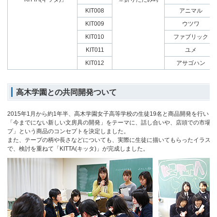
KIT008
アニマル
KIT009
ウツワ
KIT010
ファブリック
KIT011
ユメ
KIT012
アサゴハン
高木学園との共同開発ついて
2015年1月から約1年半、高木学園女子高等学校の生徒19名と商品開発を行いま
「今までにない新しい文房具の開発」をテーマに、話し合いや、店頭での市場調
プ」という商品のコンセプトを決定しました。
また、テープの柄や長さなどについても、実際に生徒に描いてもらったイラスト
で、検討を重ねて「KITTA(キッタ)」が完成しました。