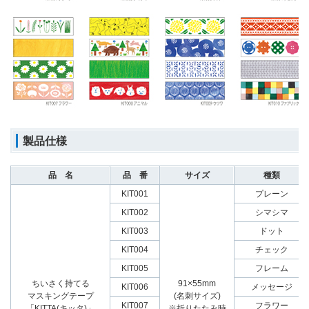
製品仕様
品 名
品 番
サイズ
種類
KIT001
プレーン
KIT002
シマシマ
KIT003
ドット
KIT004
チェック
KIT005
フレーム
ちいさく持てる
91×55mm
KIT006
メッセージ
マスキングテープ
(名刺サイズ)
KIT007
フラワー
「KITTA(キッタ)」
※折りたたみ時