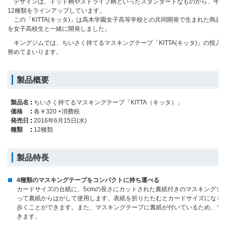
デザインは、ドット柄やストライプ柄といったスタンダードなものから、牛乳
12種類をラインアップしています。
この「KITTA(キッタ)」は高木学園女子高等学校との共同開発で生まれた商
を女子高校生と一緒に開発しました。
キングジムでは、ちいさく持てるマスキングテープ「KITTA(キッタ)」の投
努めてまいります。
製品概要
製品名
ちいさく持てるマスキングテープ「KITTA（キッタ）」
価格
各￥320 +消費税
発売日
2016年6月15日(水)
種類
12種類
製品特長
4種類のマスキングテープをコンパクトに持ち運べる
カードサイズの台紙に、5cmの長さにカットされた裏紙付きのマスキングテ
って裏紙からはがして使用します。表紙を折りたたむとカードサイズになる
歩くことができます。また、マスキングテープに裏紙が付いているため、マ
きます。